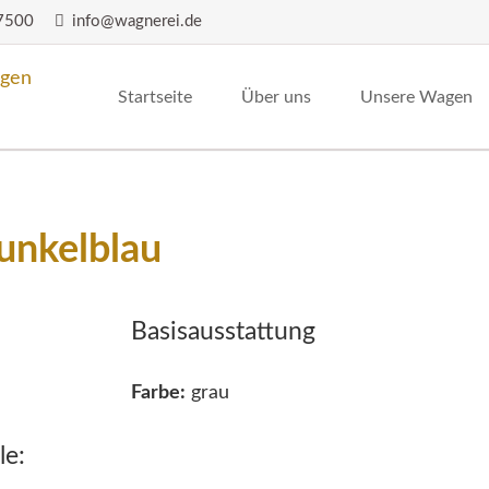
7500
info@wagnerei.de
Startseite
Über uns
Unsere Wagen
Premium-Line
Professional
unkelblau
Basisausstattung
Farbe:
grau
le: